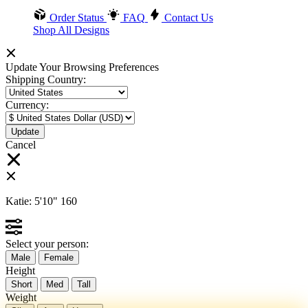
Order Status
FAQ
Contact Us
Shop All Designs
Update Your Browsing Preferences
Shipping Country:
Currency:
Cancel
Katie:
5'10"
160
Select your person:
Male
Female
Height
Short
Med
Tall
Weight