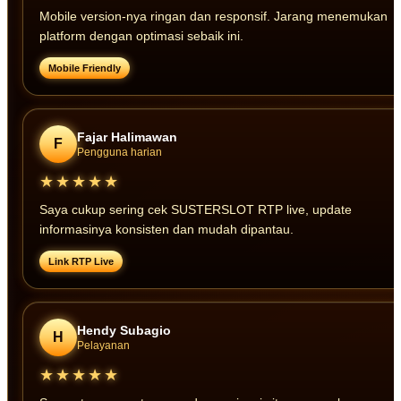
Mobile version-nya ringan dan responsif. Jarang menemukan
platform dengan optimasi sebaik ini.
Mobile Friendly
Fajar Halimawan
F
Pengguna harian
★★★★★
Saya cukup sering cek SUSTERSLOT RTP live, update
informasinya konsisten dan mudah dipantau.
Link RTP Live
Hendy Subagio
H
Pelayanan
★★★★★