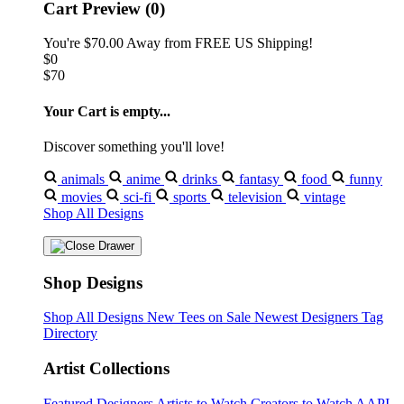
Cart Preview (0)
You're
$70.00
Away from
FREE US Shipping!
$0
$70
Your Cart is empty...
Discover something you'll love!
animals
anime
drinks
fantasy
food
funny
movies
sci-fi
sports
television
vintage
Shop All Designs
Shop Designs
Shop All Designs
New Tees on Sale
Newest Designers
Tag
Directory
Artist Collections
Featured Designers
Artists to Watch
Creators to Watch
AAPI