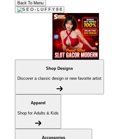
Back To Menu
Shop Designs
Discover a classic design or new favorite artist
Apparel
Shop for Adults & Kids
Accessories