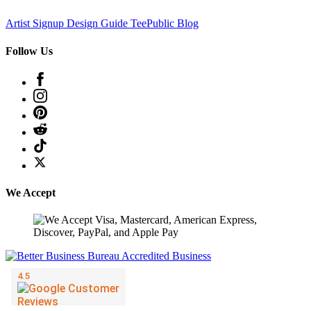
Artist Signup
Design Guide
TeePublic Blog
Follow Us
We Accept