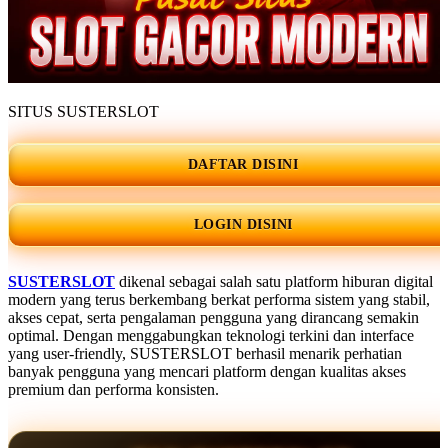
SITUS SUSTERSLOT
DAFTAR DISINI
LOGIN DISINI
SUSTERSLOT
dikenal sebagai salah satu platform hiburan digital
modern yang terus berkembang berkat performa sistem yang stabil,
akses cepat, serta pengalaman pengguna yang dirancang semakin
optimal. Dengan menggabungkan teknologi terkini dan interface
yang user-friendly, SUSTERSLOT berhasil menarik perhatian
banyak pengguna yang mencari platform dengan kualitas akses
premium dan performa konsisten.