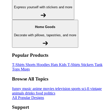
Express yourself with stickers and more
Home Goods
Decorate with pillows, tapestries, and more
Popular Products
T-Shirts
Shorts
Hoodies
Hats
Kids T-Shirts
Stickers
Tank
Tops
Mugs
Browse All Topics
funny
music
anime
movies
television
sports
sci-fi
vintage
animals
drinks
food
politics
All Popular Designs
Support