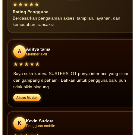
★★★★★
Rating Pengguna
Berdasarkan pengalaman akses, tampilan, layanan, dan
kemudahan transaksi.
Aditya tama
A
Member aktif
★★★★★
Saya suka karena SUSTERSLOT punya interface yang clean
dan gampang dipahami. Bahkan untuk pengguna baru pun
tidak bikin bingung.
Akses Mudah
Kevin Sudora
K
Pengguna mobile