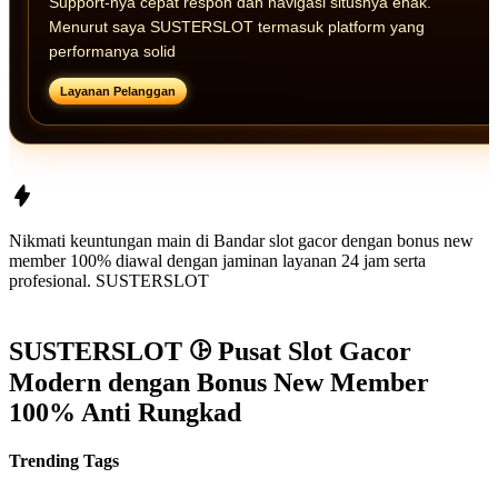
Support-nya cepat respon dan navigasi situsnya enak.
Menurut saya SUSTERSLOT termasuk platform yang
performanya solid
Layanan Pelanggan
Nikmati keuntungan main di Bandar slot gacor dengan bonus new
member 100% diawal dengan jaminan layanan 24 jam serta
profesional.
SUSTERSLOT
SUSTERSLOT 𖤪 Pusat Slot Gacor
Modern dengan Bonus New Member
100% Anti Rungkad
Trending Tags