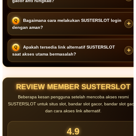
gacor anti rungkad?
Karena
SUSTERSLOT
memiliki performa game stabil, akses server
Bagaimana cara melakukan SUSTERSLOT login
cepat, dan pengalaman bermain yang lancar..
dengan aman?
Pengguna cukup mengakses halaman resmi atau link alternatif aktif
Apakah tersedia link alternatif SUSTERSLOT
lalu memasukkan username dan password dengan aman.
saat akses utama bermasalah?
Ya, SUSTERSLOT menyediakan link alternatif untuk memastikan
pengguna tetap dapat mengakses platform kapan saja.
REVIEW MEMBER SUSTERSLOT
Beberapa kesan pengguna setelah mencoba akses resmi
SUSTERSLOT untuk situs slot, bandar slot gacor, bandar slot gaco
dan cara akses link alternatif.
4.9