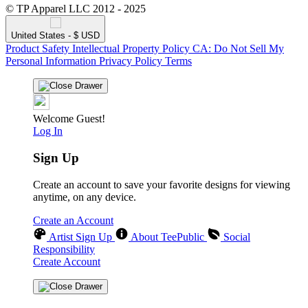
© TP Apparel LLC 2012 - 2025
United States - $ USD
Product Safety
Intellectual Property Policy
CA: Do Not Sell My
Personal Information
Privacy Policy
Terms
Welcome Guest!
Log In
Sign Up
Create an account to save your favorite designs for viewing
anytime, on any device.
Create an Account
Artist Sign Up
About TeePublic
Social
Responsibility
Create Account